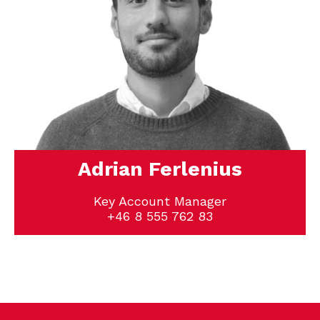
Adrian Ferlenius
Key Account Manager
+46 8 555 762 83