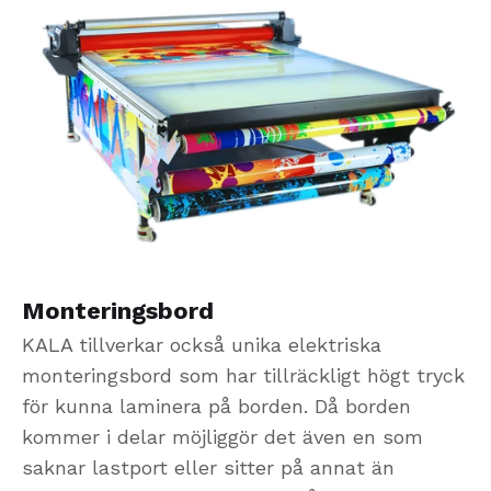
Monteringsbord
KALA tillverkar också unika
elektrisk
a
monteringsbord som har
tillräckligt högt tryck
för kunna laminera
på borde
n.
Då borde
n
kommer i delar
möjliggör det
även en
som
saknar lastport eller sitter på annat än