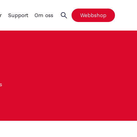
r
Support
Om oss
Webbshop
s