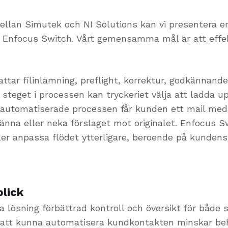
llan Simutek och NI Solutions kan vi presentera e
h Enfocus Switch. Vårt gemensamma mål är att effek
ttar filinlämning, preflight, korrektur, godkännand
ta steget i processen kan tryckeriet välja att ladda up
 automatiserade processen får kunden ett mail med
känna eller neka förslaget mot originalet. Enfocus
eller anpassa flödet ytterligare, beroende på kunden
blick
a lösning förbättrad kontroll och översikt för både s
att kunna automatisera kundkontakten minskar beh