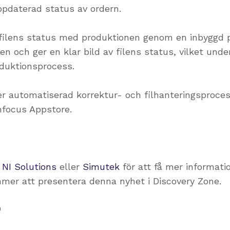
uppdaterad status av ordern.
lens status med produktionen genom en inbyggd pr
en och ger en klar bild av filens status, vilket und
oduktionsprocess.
mer automatiserad korrektur- och filhanteringsproc
Enfocus Appstore.
å
NI Solutions
eller
Simutek
för att få mer informatio
mmer att presentera denna nyhet i Discovery Zone.
h