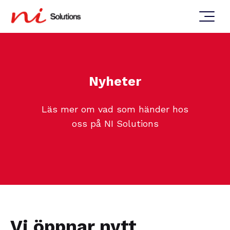
Nyheter
Läs mer om vad som händer hos
oss på NI Solutions
Vi öppnar nytt