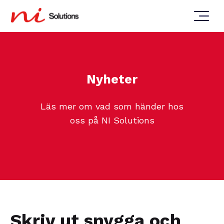
Nyheter
Läs mer om vad som händer hos
oss på NI Solutions
Skriv ut snygga och