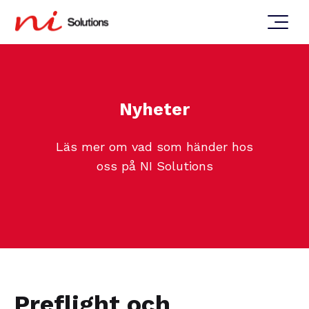
Nyheter
Läs mer om vad som händer hos
oss på NI Solutions
Preflight och