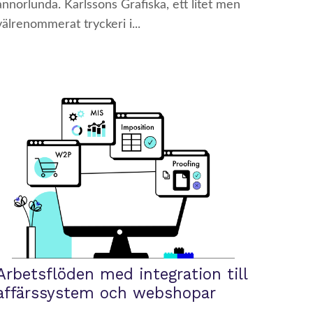
annorlunda. Karlssons Grafiska, ett litet men
välrenommerat tryckeri i...
Arbetsflöden med integration till
affärssystem och webshopar