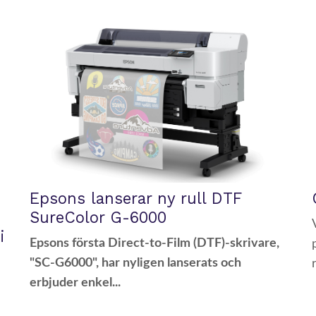
Epsons lanserar ny rull DTF
SureColor G-6000
i
Epsons första Direct-to-Film (DTF)-skrivare,
"SC-G6000", har nyligen lanserats och
erbjuder enkel...