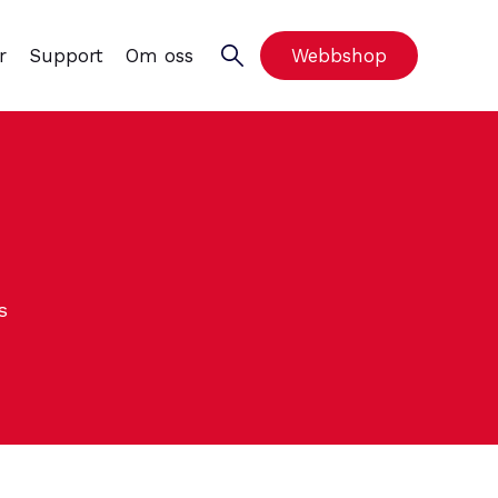
r
Support
Om oss
Webbshop
s